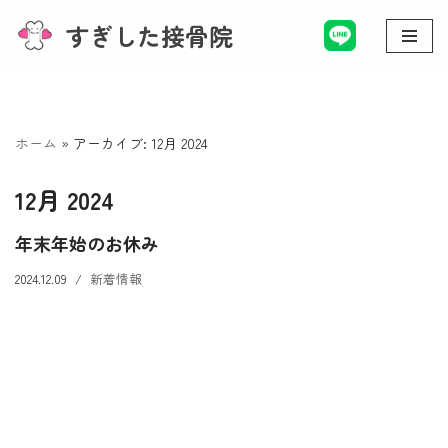
すぎした接骨院
コ
ン
テ
ン
ホーム
»
アーカイブ: 12月 2024
ツ
へ
12月 2024
ス
キ
年末年始のお休み
ッ
2024.12.09
新着情報
プ