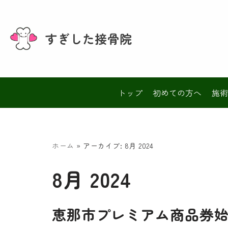
コ
すぎした接骨院
ン
テ
ン
ツ
トップ
初めての方へ
施術
へ
ス
キ
ッ
ホーム
»
アーカイブ: 8月 2024
プ
8月 2024
恵那市プレミアム商品券