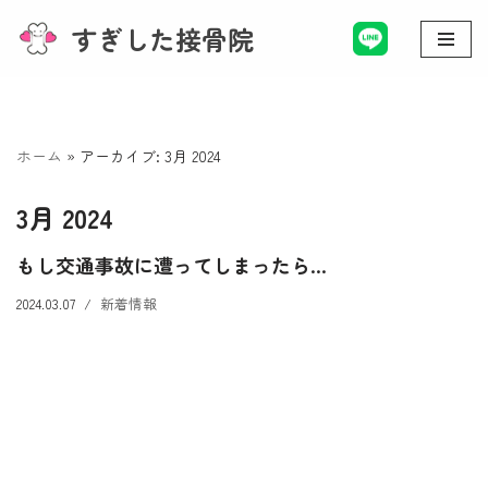
すぎした接骨院
コ
ン
テ
ン
ホーム
»
アーカイブ: 3月 2024
ツ
へ
3月 2024
ス
キ
もし交通事故に遭ってしまったら…
ッ
2024.03.07
新着情報
プ